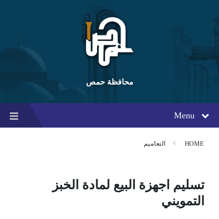
Ski
Ski
Ski
t
t
t
conten
foote
mai
navigatio
محافظة حمص
Menu
HOME
التعاميم
تسليم اجهزة البيع لمادة الخبز
التمويني