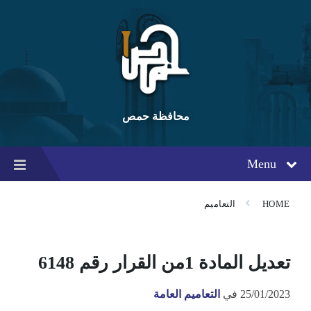
Ski
Ski
Ski
t
t
t
conten
foote
mai
navigatio
محافظة حمص
Menu
HOME
التعاميم
تعديل المادة 1من القرار رقم 6148
25/01/2023
في
التعاميم العامة