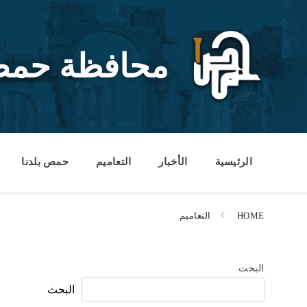
Ski
Ski
Ski
t
t
t
conten
foote
mai
navigatio
محافظة حم
الرئيسية
الأخبار
التعاميم
حمص بلدنا
HOME
التعاميم
البحث
البحث