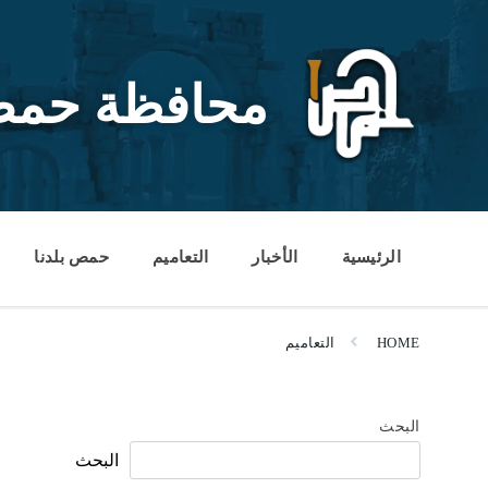
Ski
Ski
Ski
t
t
t
conten
foote
mai
navigatio
محافظة حم
الرئيسية
الأخبار
التعاميم
حمص بلدنا
HOME
التعاميم
البحث
البحث