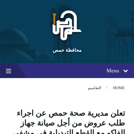
Ski
Ski
Ski
t
t
t
conten
foote
mai
navigatio
محافظة حمص
Menu
HOME
التعاميم
تعلن مديرية صحة حمص عن اجراء
طلب عروض من أجل صيانة جهاز
الفاكو مع القطع التبديلية في مشفى