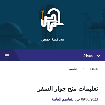
Ski
Ski
Ski
t
t
t
conten
foote
mai
navigatio
محافظة حمص
Menu
HOME
التعاميم
تعليمات منح جواز السفر
09/03/2023
في
التعاميم العامة