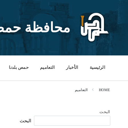
Ski
Ski
Ski
t
t
t
conten
foote
mai
navigatio
محافظة حم
الرئيسية
الأخبار
التعاميم
حمص بلدنا
HOME
التعاميم
البحث
البحث