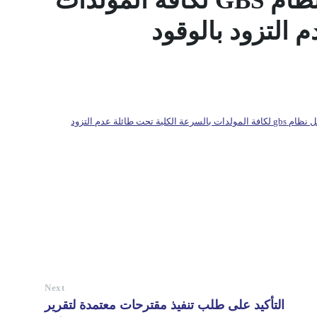
فرع محروقات حمص بتفعيل نظام GBS لكافة المولدات
 التزود بالوقود
تعميم الى الجهات المتأخرة عن التقيد بمضمون كتاب فرع محروقات حمص بتفعيل نظام gbs لكافة المولدات بالسرعة الكلية تحت طائلة عدم التزود
Next
التأكيد على طلب تنفيذ مقترحات معتمدة لتقرير