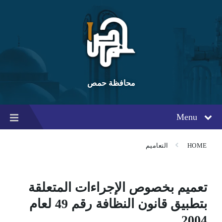
Ski
Ski
Ski
t
t
t
conten
foote
mai
navigatio
محافظة حمص
Menu
HOME
التعاميم
تعميم بخصوص الإجراءات المتعلقة
بتطبيق قانون النظافة رقم 49 لعام
2004