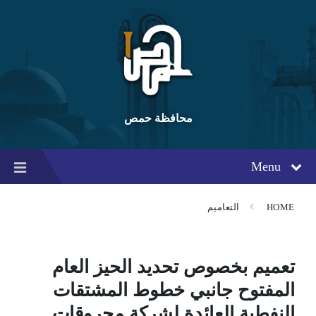
Ski
Ski
Ski
t
t
t
conten
foote
mai
navigatio
محافظة حمص
Menu
HOME
التعاميم
تعميم بخصوص تحديد الحيز العام
المفتوح جانبي خطوط المشتقات
النفطية العائدة لشركة محروقات