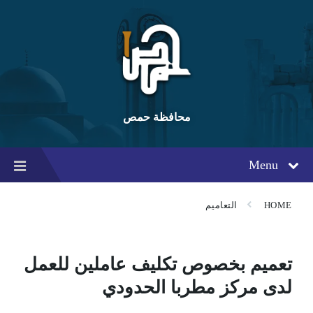
Ski
Ski
Ski
t
t
t
conten
foote
mai
navigatio
محافظة حمص
Menu
HOME
التعاميم
تعميم بخصوص تكليف عاملين للعمل
لدى مركز مطربا الحدودي