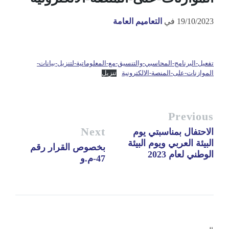
19/10/2023
في
التعاميم العامة
تفعيل-البرنامج-المحاسبي-والتنسيق-مع-المعلوماتية-لتنزيل-بيانات-
الموازنات-على-المنصة-الالكترونية
تنزيل
Previous
Next
الاحتفال بمناسبتي يوم
البيئة العربي ويوم البيئة
بخصوص القرار رقم
الوطني لعام 2023
47-م.و