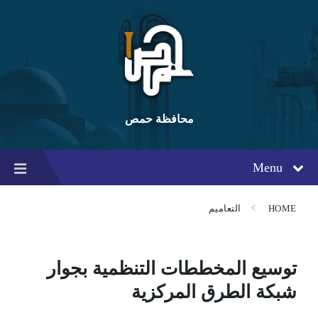
Ski
Ski
Ski
t
t
t
conten
foote
mai
navigatio
محافظة حمص
Menu
HOME
التعاميم
توسيع المخططات التنظمية بجوار
شبكة الطرق المركزية