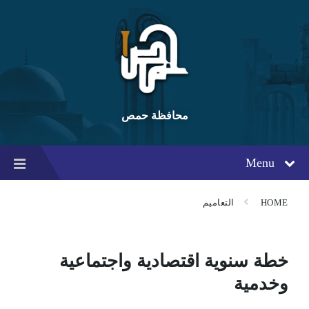
Ski
Ski
Ski
t
t
t
conten
foote
mai
navigatio
محافظة حمص
Menu
HOME
التعاميم
خطة سنوية اقتصادية واجتماعية
وخدمية