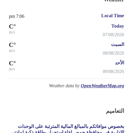
Local Time
7:06 pm
°C
Today
m/s
07/08/2026
°C
السبت
m/s
08/08/2026
°C
الأحد
m/s
09/08/2026
Weather data by
OpenWeatherMap.org
التعاميم
بخصوص موافاتكم بالمبالغ المالية المترتبة على الوحدات
الادارية في محافظة حمص لقاء استجرار بطاقة ذكية لمادتي