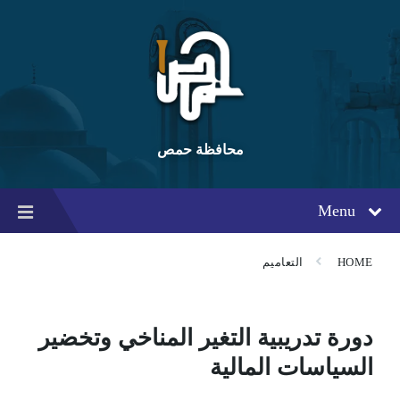
Ski
Ski
Ski
t
t
t
conten
foote
mai
navigatio
محافظة حمص
Menu
HOME
التعاميم
دورة تدريبية التغير المناخي وتخضير
السياسات المالية