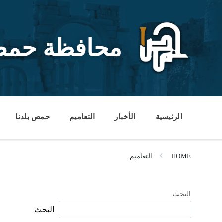
Ski
Ski
Ski
t
t
t
conten
foote
mai
navigatio
محافظة حم
الرئيسية
الأخبار
التعاميم
حمص بلدنا
HOME
التعاميم
البحث
البحث