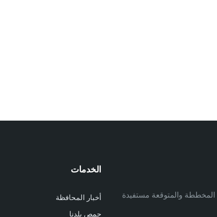
الخدمات
م
ف المخططة والمتوقعة مستفيدة
أخبار المحافظة
م
حمص بلدنا
م