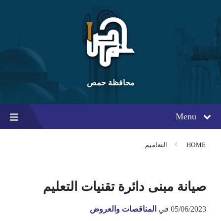
Ski
Ski
Ski
t
t
t
conten
foote
mai
navigatio
محافظة حمص
Menu
HOME
التعاميم
صيانة مبنى دائرة تقنيات التعليم
05/06/2023
في
المناقصات والعروض