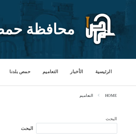
Ski
Ski
Ski
t
t
t
conten
foote
mai
navigatio
محافظة حم
الرئيسية
الأخبار
التعاميم
حمص بلدنا
HOME
التعاميم
البحث
البحث