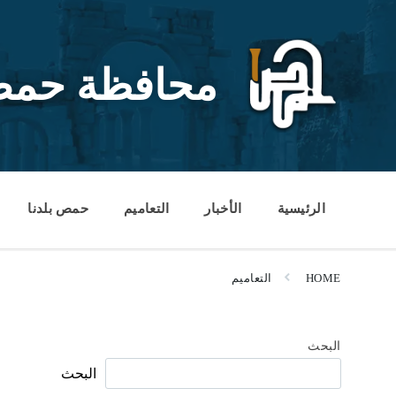
Ski
Ski
Ski
t
t
t
conten
foote
mai
navigatio
محافظة حم
الرئيسية
الأخبار
التعاميم
حمص بلدنا
HOME
التعاميم
البحث
البحث