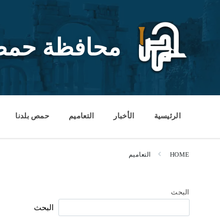
Ski
Ski
Ski
t
t
t
conten
foote
mai
navigatio
محافظة حم
الرئيسية
الأخبار
التعاميم
حمص بلدنا
HOME
التعاميم
البحث
البحث