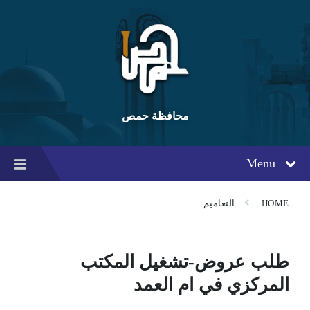
Ski
Ski
Ski
t
t
t
conten
foote
mai
navigatio
محافظة حمص
Menu
HOME
التعاميم
طلب عروض-تشغيل المكتب
المركزي في ام العمد