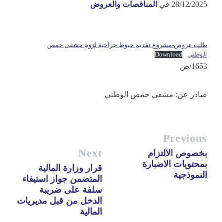
28/12/2025
في
المناقصات والعروض
طلب عروض-مشروع تقديم خيوط جراحية لزوم مشفى حمص
الوطني
Download
1653/ص
صادر عن: مشفى حمص الوطني
Previous
Next
بخصوص الالتزام
بمحتويات الاضبارة
قرار وزارة المالية
النموذجية
المتضمن جواز استيفاء
سلفة على ضريبة
الدخل من قبل مديريات
المالية