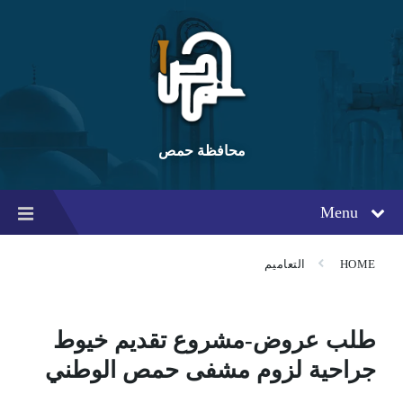
Ski
Ski
Ski
t
t
t
conten
foote
mai
navigatio
محافظة حمص
Menu
HOME
التعاميم
طلب عروض-مشروع تقديم خيوط
جراحية لزوم مشفى حمص الوطني