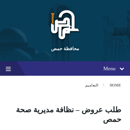
Ski
Ski
Ski
t
t
t
conten
foote
mai
navigatio
محافظة حمص
Menu
HOME
التعاميم
طلب عروض – نظافة مديرية صحة
حمص