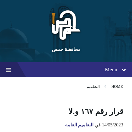
Ski
Ski
Ski
t
t
t
conten
foote
mai
navigatio
محافظة حمص
Menu
HOME
التعاميم
قرار رقم ١٦٧ و.لا
14/05/2023
في
التعاميم العامة