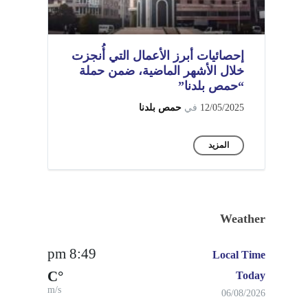
إحصائيات أبرز الأعمال التي أُنجزت
خلال الأشهر الماضية، ضمن حملة
“حمص بلدنا”
12/05/2025
في
حمص بلدنا
المزيد
Weather
8:49 pm
Local Time
°C
Today
m/s
06/08/2026