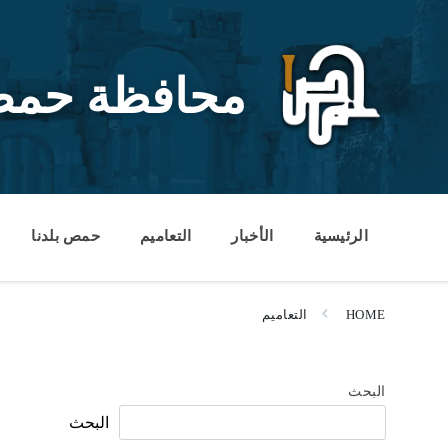
Ski
Ski
Ski
t
t
t
conten
foote
mai
navigatio
محافظة حم
الرئيسية
الأخبار
التعاميم
حمص بلدنا
HOME
التعاميم
البحث
البحث