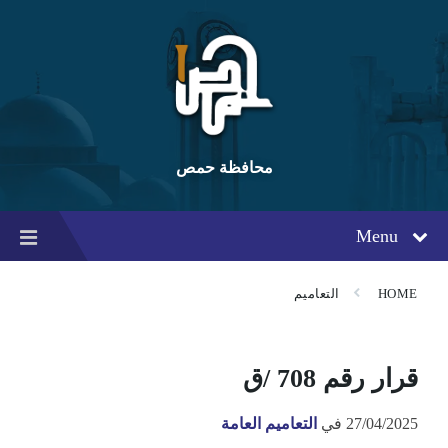
Ski
Ski
Ski
t
t
t
conten
foote
mai
navigatio
محافظة حمص
Menu
HOME
التعاميم
قرار رقم 708 /ق
27/04/2025
في
التعاميم العامة