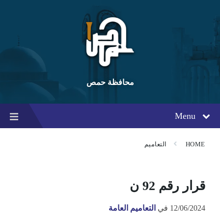
Ski
Ski
Ski
t
t
t
conten
foote
mai
navigatio
محافظة حمص
Menu
HOME
التعاميم
قرار رقم 92 ن
12/06/2024
في
التعاميم العامة