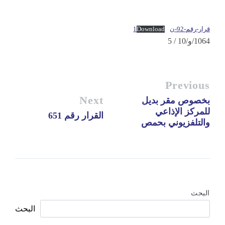
قرار-رقم-92-ن1
Download
1064/و/10 / 5
Previous
Next
بخصوص مقر بديل
للمركز الإذاعي
القرار رقم 651
والتلفزيوني بحمص
البحث
البحث