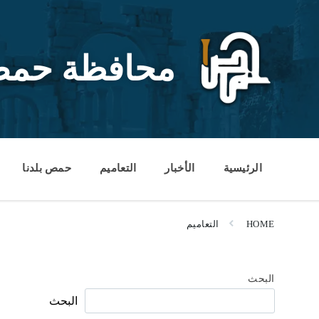
Ski
Ski
Ski
t
t
t
conten
foote
mai
navigatio
محافظة حم
الرئيسية
الأخبار
التعاميم
حمص بلدنا
HOME
التعاميم
البحث
البحث