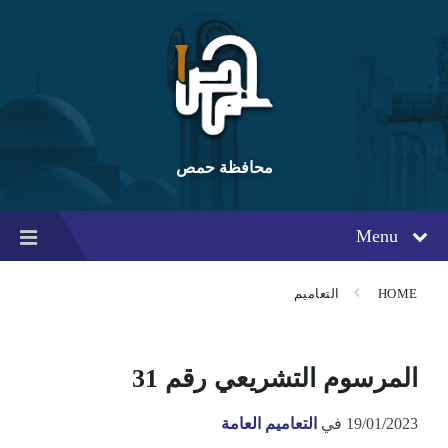
Ski
Ski
Ski
t
t
t
conten
foote
mai
navigatio
محافظة حمص
Menu
HOME
التعاميم
المرسوم التشريعي رقم 31
19/01/2023
في
التعاميم العامة