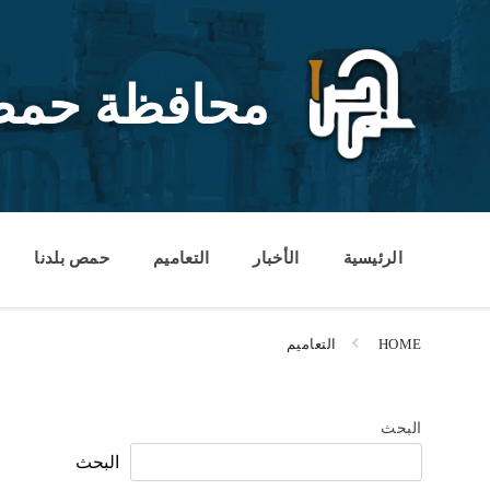
Ski
Ski
Ski
t
t
t
conten
foote
mai
navigatio
محافظة حم
الرئيسية
الأخبار
التعاميم
حمص بلدنا
HOME
التعاميم
البحث
البحث