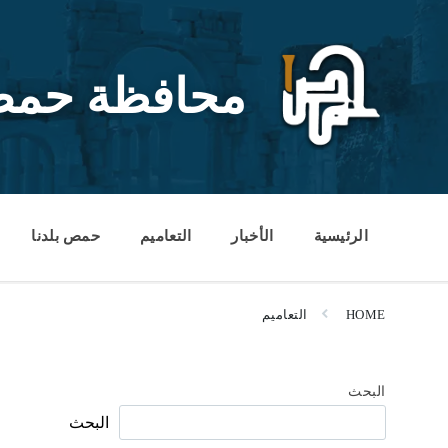
Ski
Ski
Ski
t
t
t
conten
foote
mai
navigatio
محافظة حم
الرئيسية
الأخبار
التعاميم
حمص بلدنا
HOME
التعاميم
البحث
البحث