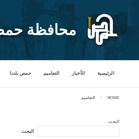
Ski
Ski
Ski
t
t
t
conten
foote
mai
navigatio
محافظة حم
الرئيسية
الأخبار
التعاميم
حمص بلدنا
HOME
التعاميم
البحث
البحث