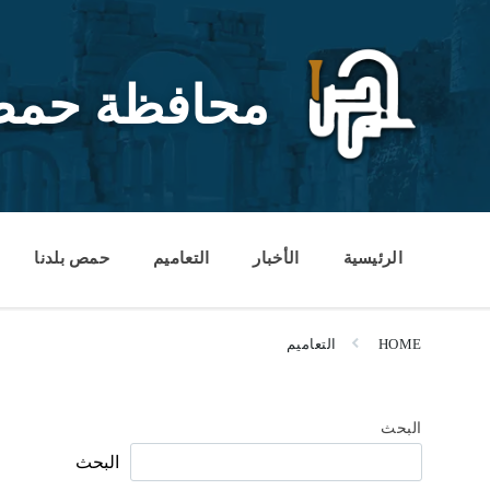
Ski
Ski
Ski
t
t
t
conten
foote
mai
navigatio
محافظة حم
الرئيسية
الأخبار
التعاميم
حمص بلدنا
HOME
التعاميم
البحث
البحث