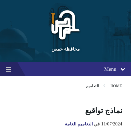
Ski
Ski
Ski
t
t
t
conten
foote
mai
navigatio
محافظة حمص
Menu
HOME
التعاميم
نماذج تواقيع
11/07/2024
في
التعاميم العامة