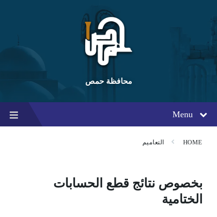
Ski
Ski
Ski
t
t
t
conten
foote
mai
navigatio
محافظة حمص
Menu
HOME
التعاميم
بخصوص نتائج قطع الحسابات
الختامية