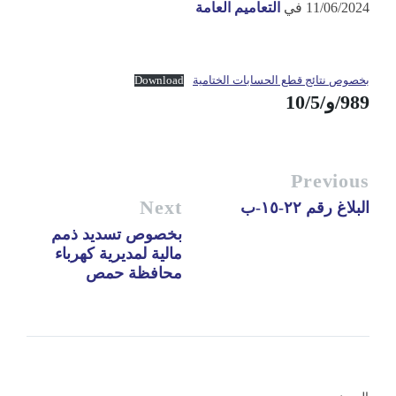
11/06/2024
في
التعاميم العامة
بخصوص نتائج قطع الحسابات الختامية
Download
989/و/10/5
Previous
Next
البلاغ رقم ٢٢-١٥-ب
بخصوص تسديد ذمم
مالية لمديرية كهرباء
محافظة حمص