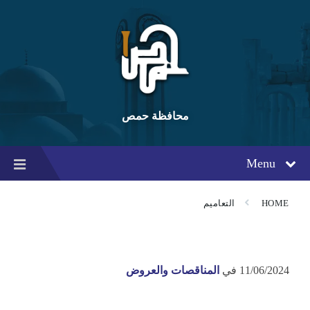
Ski
Ski
Ski
t
t
t
conten
foote
mai
navigatio
محافظة حمص
Menu
HOME
التعاميم
11/06/2024
في
المناقصات والعروض