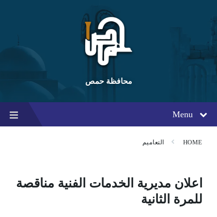
Ski
Ski
Ski
t
t
t
conten
foote
mai
navigatio
محافظة حمص
Menu
HOME
التعاميم
اعلان مديرية الخدمات الفنية مناقصة
للمرة الثانية