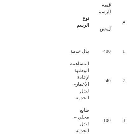
قيمة
الرسم
نوع
م
الرسم
ل.س
1
400
بدل خدمة
المساهمة
الوطنية
لإعادة
40
2
الاعمار-
لبدل
الخدمة
طابع
محلي –
100
3
لبدل
الخدمة