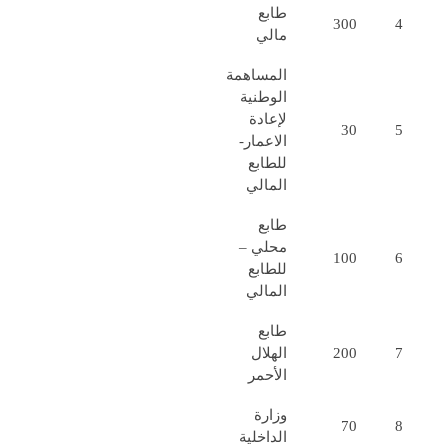
طابع
300
4
مالي
المساهمة
الوطنية
لإعادة
30
5
الاعمار-
للطابع
المالي
طابع
محلي –
100
6
للطابع
المالي
طابع
7
200
الهلال
الأحمر
وزارة
70
8
الداخلية