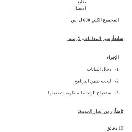
طابع
الايصال
المجموع الكلي 600 ل. س
سابعاً:
سير المعاملة والأزمنة:
الإجراء
1- ادخال البيانات
2- البحث ضمن البرنامج
3- استخراج الوثيقة المطلوبة وتصديقها
ثامناً:
زمن انجاز الخدمة:
10 دقائق