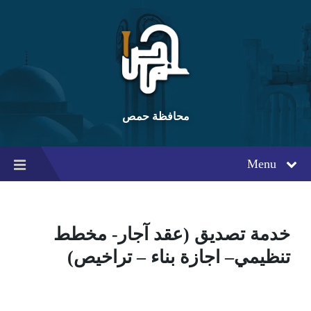
Ski
Ski
Ski
t
t
t
conten
foote
mai
navigatio
محافظة حمص
Menu
خدمة تصديق (عقد آجار- مخطط
تنظيمي– اجازة بناء – تراخيص)