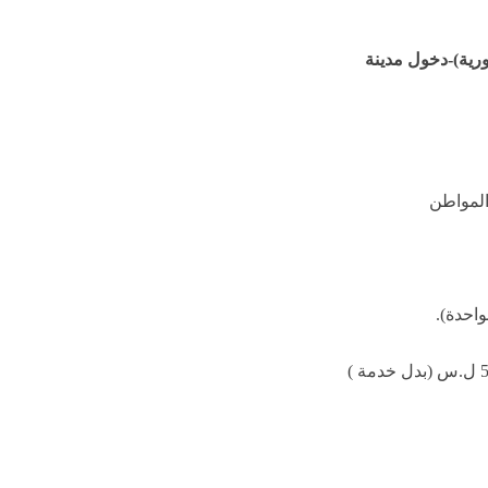
رية)-دخول مدينة
واحدة).