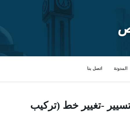
ص
المدونة
اتصل بنا
تسيير -تغيير خط (تركيب