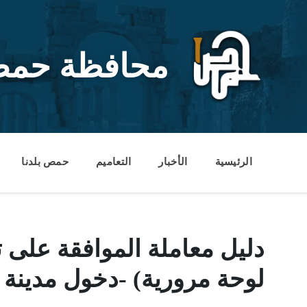
Ski
Ski
Ski
t
t
t
conten
foote
mai
navigatio
محافظة حم
الرئيسية
الأخبار
التعاميم
حمص بلدنا
دليل معاملة الموافقة على 
لوحة مرورية) -دخول مدينة