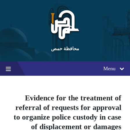
Ski
Ski
Ski
t
t
t
conten
foote
mai
navigatio
محافظة حمص
Menu
Evidence for the treatment of
referral of requests for approval
to organize police custody in case
of displacement or damages