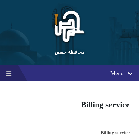
Ski
Ski
Ski
t
t
t
conten
foote
mai
navigatio
محافظة حمص
Menu
Billing service
Billing service