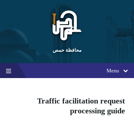
Ski
Ski
Ski
t
t
t
conten
foote
mai
navigatio
محافظة حمص
Menu
Traffic facilitation request
processing guide