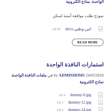
الواحدة
,
نماذج الكترونية
نموذج طلب موافقة أمنية لسكن
File
Attachments
امن-وطني.docx
66 kB
size:
READ MORE
استمارات النافذة الواحدة
24/03/2018
ADMINHOMS
by
في
ملفات النافذة الواحدة
,
نماذج الكترونية
File
dummy-9.jpg
Attachments
4 kB
size:
File
dummy-12.jpg
4 kB
size:
File
dummy-24.jpg
4 kB