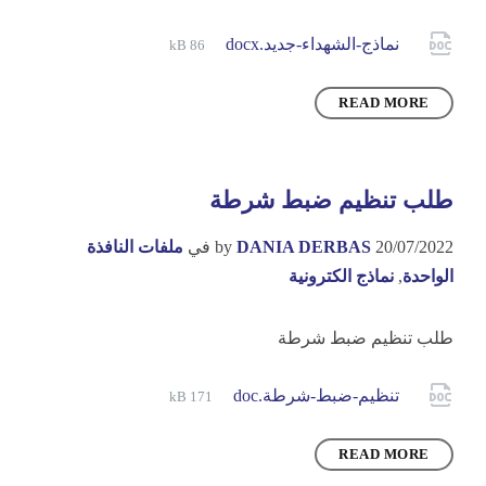
File
Attachments
نماذج-الشهداء-جديد.docx
86 kB
size:
READ MORE
طلب تنظيم ضبط شرطة
20/07/2022
DANIA DERBAS
by
في
ملفات النافذة
الواحدة
,
نماذج الكترونية
طلب تنظيم ضبط شرطة
File
Attachments
تنظيم-ضبط-شرطة.doc
171 kB
size:
READ MORE