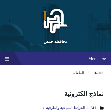
Ski
Ski
Ski
t
t
t
conten
foote
mai
navigatio
محافظة حمص
Menu
HOME
الملفات
نماذج الكترونية
ALL
الخرائط السياحية والطرقية