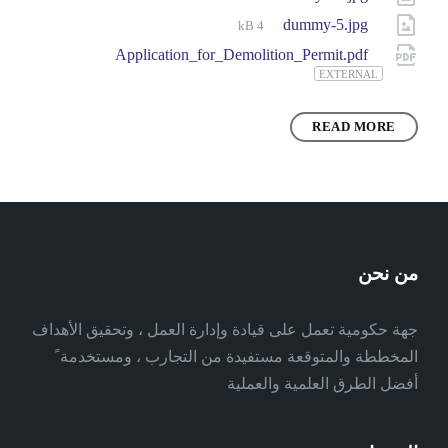
size:
File
dummy-5.jpg
4 kB
size:
Application_for_Demolition_Permit.pdf
EXTERNAL
READ MORE
من نحن
جهة حكومية تعمل على قيادة وإدارة العمل ، وتحقيق الأهداف
المخططة والمتوقعة مستفيدة من التجارب ، ومستخدمة ً
أفضل الطرق العلمية والعملية