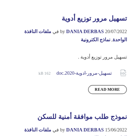
تسهيل مرور توزيع أدوية
20/07/2022
DANIA DERBAS
by
في
ملفات النافذة
الواحدة
,
نماذج الكترونية
تسهيل مرور توزيع أدوية .
File
Attachments
تسهيل-مرور-ادوية-2020.doc
162 kB
size:
READ MORE
نموذج طلب موافقة أمنية للسكن
15/06/2022
DANIA DERBAS
by
في
ملفات النافذة