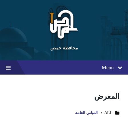
Ski
Ski
Ski
t
t
t
conten
foote
mai
navigatio
محافظة حمص
Menu
المعرض
ALL
المباني العامة