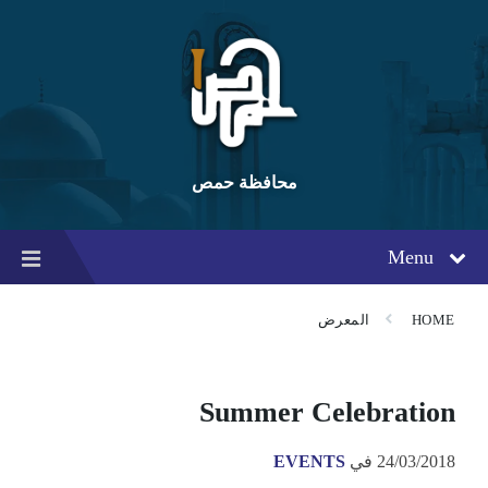
Ski
Ski
Ski
t
t
t
conten
foote
mai
navigatio
محافظة حمص
Menu
HOME
المعرض
Summer Celebration
24/03/2018
في
EVENTS