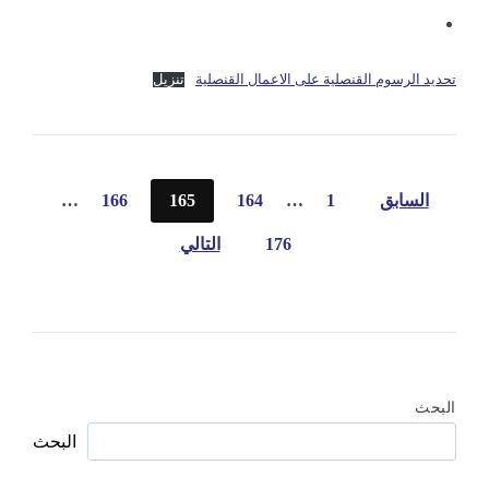
تحديد الرسوم القنصلية على الاعمال القنصلية
تنزيل
تعدد
السابق
1
…
164
165
166
…
صفحات
176
التالي
المقالات
البحث
البحث