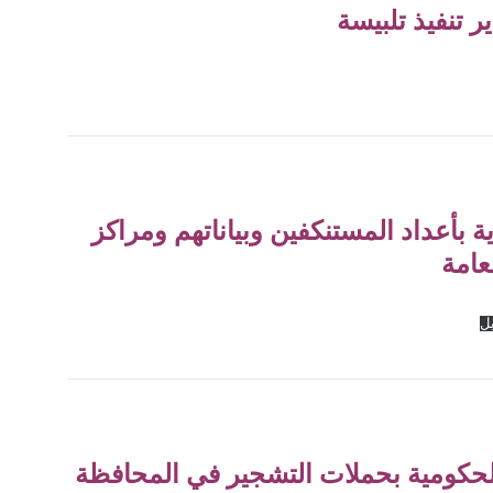
تنفيذ تلبيسة
 بأعداد المستنكفين وبياناتهم ومراكز
عامة
يل
حكومية بحملات التشجير في المحافظة