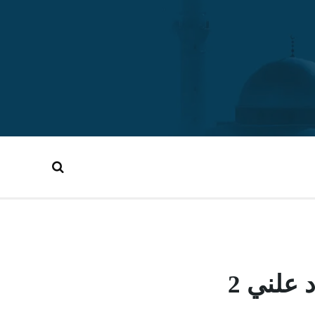
 علني 2