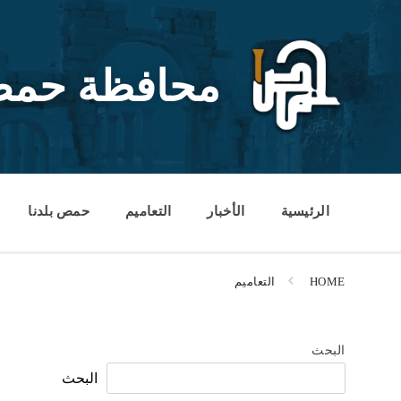
Ski
Ski
Ski
t
t
t
conten
foote
mai
navigatio
محافظة حم
الرئيسية
الأخبار
التعاميم
حمص بلدنا
HOME
التعاميم
البحث
البحث