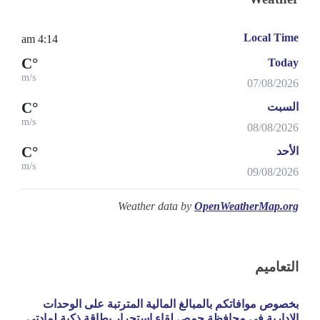
Local Time
4:14 am
°C
Today
m/s
07/08/2026
°C
السبت
m/s
08/08/2026
°C
الأحد
m/s
09/08/2026
Weather data by
OpenWeatherMap.org
التعاميم
بخصوص موافاتكم بالمبالغ المالية المترتبة على الوحدات
الادارية في محافظة حمص لقاء استجرار بطاقة ذكية لمادتي