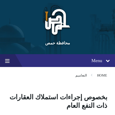
Ski
Ski
Ski
t
t
t
conten
foote
mai
navigatio
محافظة حمص
Menu
HOME
التعاميم
بخصوص إجراءات استملاك العقارات
ذات النفع العام