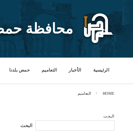
Ski
Ski
Ski
t
t
t
conten
foote
mai
navigatio
محافظة حم
الرئيسية
الأخبار
التعاميم
حمص بلدنا
HOME
التعاميم
البحث
البحث